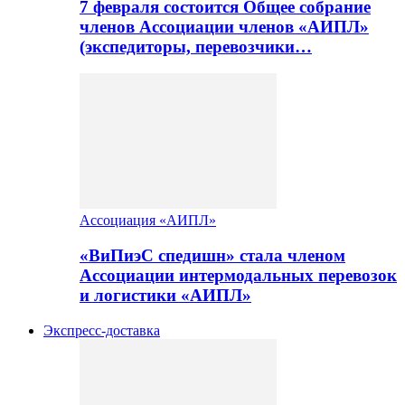
7 февраля состоится Общее собрание
членов Ассоциации членов «АИПЛ»
(экспедиторы, перевозчики…
Ассоциация «АИПЛ»
«ВиПиэС спедишн» стала членом
Ассоциации интермодальных перевозок
и логистики «АИПЛ»
Экспресс-доставка