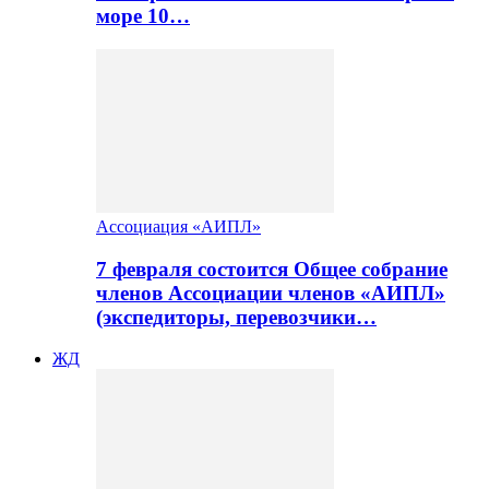
море 10…
Ассоциация «АИПЛ»
7 февраля состоится Общее собрание
членов Ассоциации членов «АИПЛ»
(экспедиторы, перевозчики…
ЖД