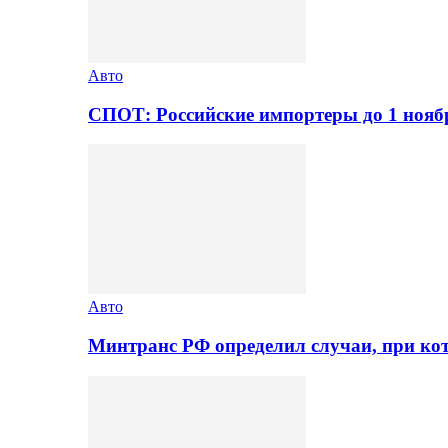
Авто
СПОТ: Российские импортеры до 1 нояб
Авто
Минтранс РФ определил случаи, при ко