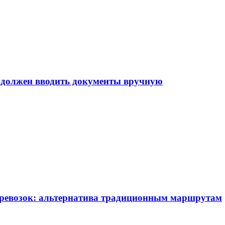
е должен вводить документы вручную
еревозок: альтернатива традиционным маршрутам