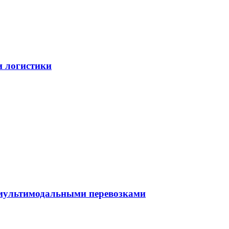
и логистики
 мультимодальными перевозками