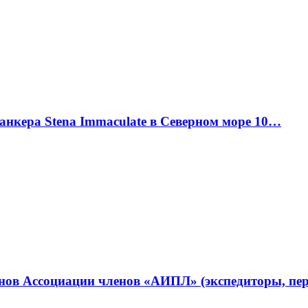
танкера Stena Immaculate в Северном море 10…
ленов Ассоциации членов «АИПЛ» (экспедиторы, п