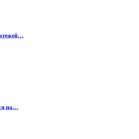
латежей…
ся на…