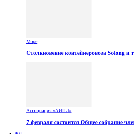
Море
Столкновение контейнеровоза Solong и 
Ассоциация «АИПЛ»
7 февраля состоится Общее собрание ч
ЖД