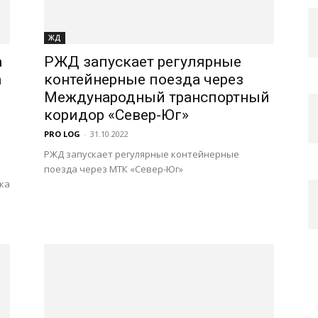
ЖД
а
РЖД запускает регулярные
а
контейнерные поезда через
Международный транспортный
коридор «Север-Юг»
PRO LOG
-
31.10.2022
РЖД запускает регулярные контейнерные
поезда через МТК «Север-Юг»
ка