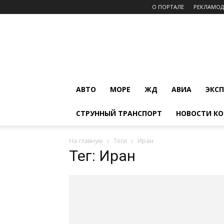
О ПОРТАЛЕ
РЕКЛАМО
INFOTRANS
АВТО
МОРЕ
ЖД
АВИА
ЭКС
СТРУННЫЙ ТРАНСПОРТ
НОВОСТИ К
На главную
Теги
Иран
Тег: Иран