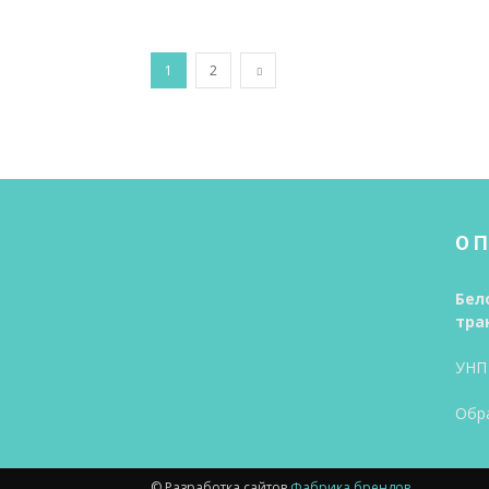
1
2
О 
Бел
тра
УНП
Обр
© Разработка сайтов
Фабрика брендов