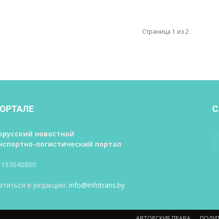
Страница 1 из 2
ПОРТАЛЕ
С
орусский новостной
нспортно-логистический портал
 193040800
атиться в редакцию:
info@infotrans.bу
АВТОРСКИЕ ПРАВА
ПОЛИ