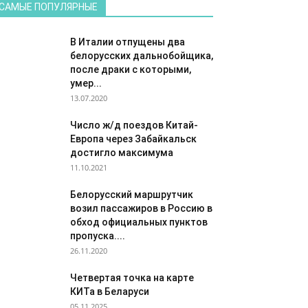
САМЫЕ ПОПУЛЯРНЫЕ
В Италии отпущены два
белорусских дальнобойщика,
после драки с которыми,
умер...
13.07.2020
Число ж/д поездов Китай-
Европа через Забайкальск
достигло максимума
11.10.2021
Белорусский маршрутчик
возил пассажиров в Россию в
обход официальных пунктов
пропуска....
26.11.2020
Четвертая точка на карте
КИТа в Беларуси
05.11.2025