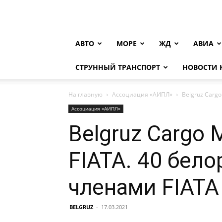
АВТО
МОРЕ
ЖД
АВИА
СТРУННЫЙ ТРАНСПОРТ
НОВОСТИ
На главную
Ассоциация «АИПЛ»
Belgruz Carg
Ассоциация «АИПЛ»
Belgruz Cargo
FIATA. 40 бел
членами FIATA
BELGRUZ
-
17.03.2021