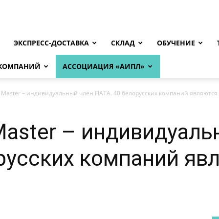
ЭКСПРЕСС-ДОСТАВКА
СКЛАД
ОБУЧЕНИЕ
 КОМПАНИЙ
АССОЦИАЦИЯ «АИПЛ»
o Master – индивидуальный член FIATA. 40 белорусских компаний являются 
 Master – индивидуал
орусских компаний яв