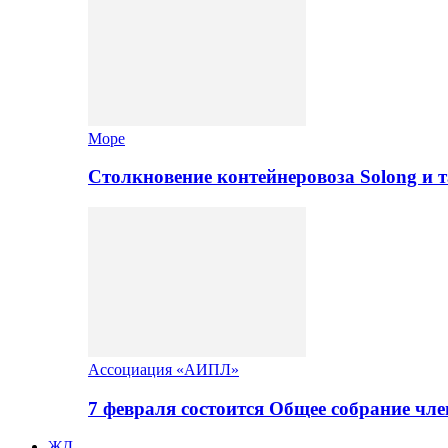
Море
Столкновение контейнеровоза Solong и 
Ассоциация «АИПЛ»
7 февраля состоится Общее собрание ч
ЖД