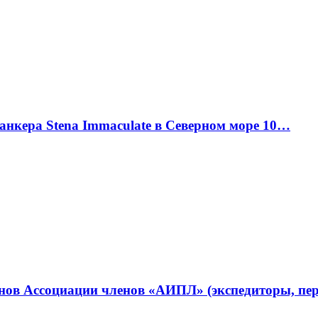
танкера Stena Immaculate в Северном море 10…
ленов Ассоциации членов «АИПЛ» (экспедиторы, п