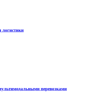
и логистики
 мультимодальными перевозками