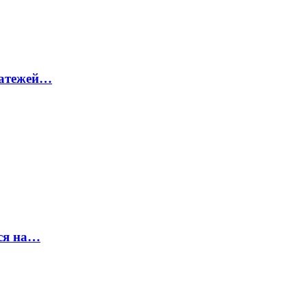
латежей…
ся на…