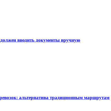
е должен вводить документы вручную
еревозок: альтернатива традиционным маршрутам