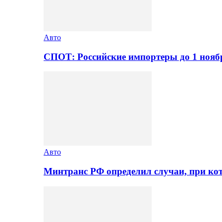
Авто
СПОТ: Российские импортеры до 1 нояб
Авто
Минтранс РФ определил случаи, при ко