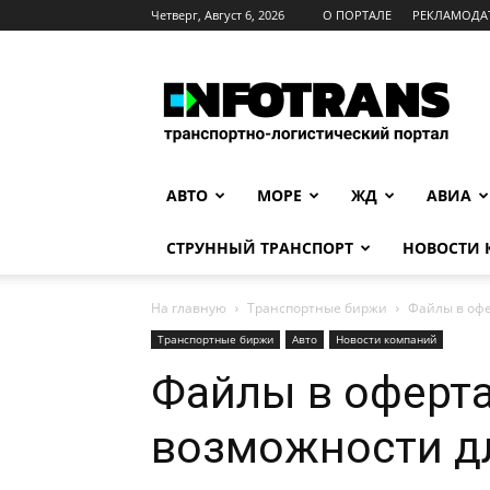
Четверг, Август 6, 2026
О ПОРТАЛЕ
РЕКЛАМОДА
INFOTRANS
АВТО
МОРЕ
ЖД
АВИА
СТРУННЫЙ ТРАНСПОРТ
НОВОСТИ
На главную
Транспортные биржи
Файлы в офе
Транспортные биржи
Авто
Новости компаний
Файлы в оферта
возможности дл