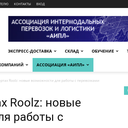
ТЕЛЮ
КОНТАКТЫ
ВХОД
ЭКСПРЕСС-ДОСТАВКА
СКЛАД
ОБУЧЕНИЕ
 КОМПАНИЙ
АССОЦИАЦИЯ «АИПЛ»
ртах Roolz: новые возможности для работы с перевозками
х Roolz: новые
я работы с