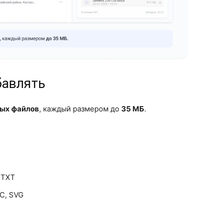
бавлять
ных файлов
, каждый размером до
35 МБ
.
 TXT
IC, SVG