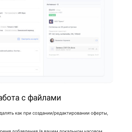
абота с файлами
далять как при создании/редактировании оферты,
время добавления (в вашем локальном часовом