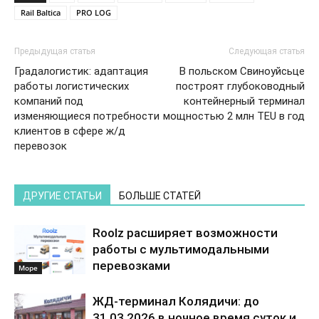
Rail Baltica
PRO LOG
Предыдущая статья
Следующая статья
Градалогистик: адаптация
В польском Свиноуйсьце
работы логистических
построят глубоководный
компаний под
контейнерный терминал
изменяющиеся потребности
мощностью 2 млн TEU в год
клиентов в сфере ж/д
перевозок
ДРУГИЕ СТАТЬИ
БОЛЬШЕ СТАТЕЙ
Roolz расширяет возможности
работы с мультимодальными
перевозками
Море
ЖД-терминал Колядичи: до
31.03.2026 в ночное время суток и