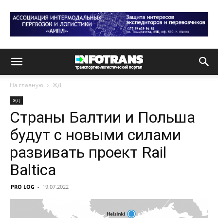
На главную
ЖД
ЖД
Страны Балтии и Польша
будут с новыми силами
развивать проект Rail
Baltica
PRO LOG
-
19.07.2022