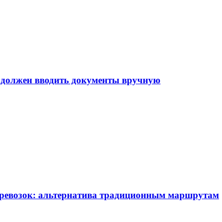
е должен вводить документы вручную
еревозок: альтернатива традиционным маршрутам