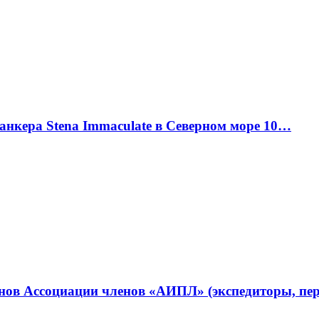
танкера Stena Immaculate в Северном море 10…
ленов Ассоциации членов «АИПЛ» (экспедиторы, п