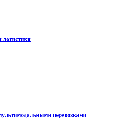
и логистики
 мультимодальными перевозками