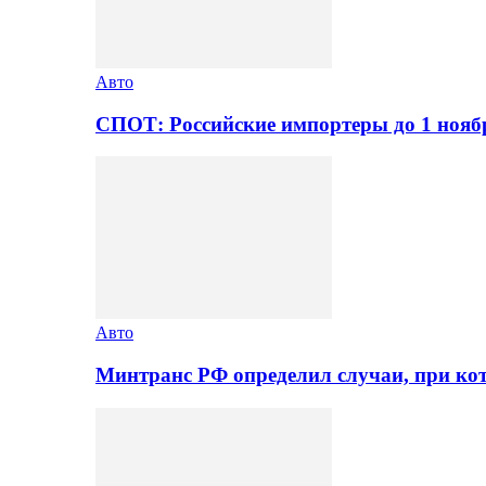
Авто
СПОТ: Российские импортеры до 1 нояб
Авто
Минтранс РФ определил случаи, при ко