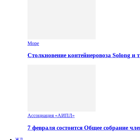
Море
Столкновение контейнеровоза Solong и 
Ассоциация «АИПЛ»
7 февраля состоится Общее собрание ч
ЖД