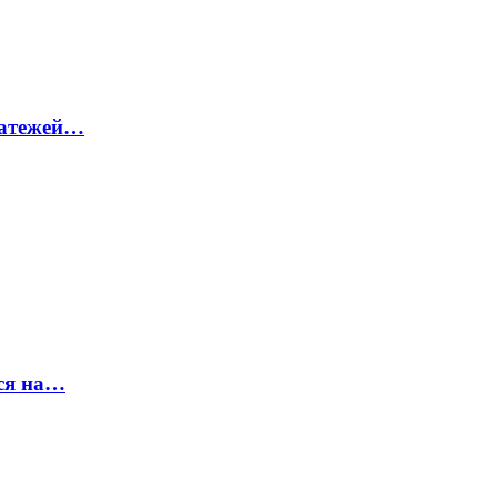
латежей…
ся на…