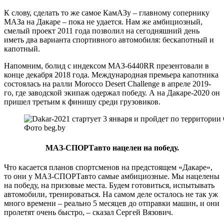
К слову, сделать то же самое КамАЗу – главному сопернику
МАЗа на Дакаре – пока не удается. Нам же амбициозный,
смелый проект 2011 года позволил на сегодняшний день
иметь два варианта спортивного автомобиля: бескапотный и
капотный.
Напомним, болид с индексом МАЗ-6440RR презентовали в
конце декабря 2018 года. Международная премьера капотника
состоялась на ралли Morocco Desert Challenge в апреле 2019-
го, где заводской экипаж одержал победу. А на Дакаре-2020 он
пришел третьим к финишу среди грузовиков.
Фото beg.by
МАЗ-СПОРТавто нацелен на победу.
Что касается планов спортсменов на предстоящем «Дакаре»,
то они у МАЗ-СПОРТавто самые амбициозные. Мы нацелены
на победу, на призовые места. Будем готовиться, испытывать
автомобили, тренироваться. На самом деле осталось не так уж
много времени – реально 5 месяцев до отправки машин, и они
пролетят очень быстро, – сказал Сергей Вязович.