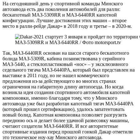
На сегодняшний день у спортивной команды Минского
автозавода есть два поколения автомобилей для ралли:
бескапотный МАЗ-5309RR и МАЗ-6440RR капотной
конфигурации. Лучшие достижения этих машин – второе
место в ралли-рейде Дакар» в 2018 году и третье – в 2020-м.
МАЗ-5309RR и МАЗ-6440RR / Фото motorsport.tv
Так, МАЗ-6440RR основан на шасси старого бескапотного
болида МАЗ-5309R, кабина позаимствована у серийного
МАЗ-5440, а стеклопластиковый «нос» – у эксклюзивного
седельного тягача МАЗ-6440PA, который был представлен на
выставке в 2011 году, но не нашел коммерческого
предложения из-за действующего во многих странах
ограничения на габаритную длину автопоезда. Но когда
возникла идея создания спортивного автомобиля капотной
компоновки, именно благодаря тому, что у Минского
автозавода уже был разработан капотный тягач МАЗ-6440PA
(который прошел сертификацию), удалось запатентовать
новый болид. Капотная компоновка позволяет разгрузить
переднюю ось и делает более удачной развесовку машины,
считают создатели МАЗ-6440RR. И все авторитетные
спортивные издания перед прошлой гонкой Дакар отметили
это техническое ноу-хау Минского автозавода.