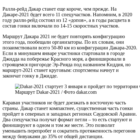
Ралли-рейд Дакар станет еще короче, чем прежде. На
Дакаре-2021 будет всего 11 спецучастков. Напомним, в 2020
году ралли-рейд состоял из 12 «допов», а в годы расцвета в
состав гонки включали по 14-15 скоростных участков.
Маршрут Дакара 2021 не будет повторять конфигурацию
этого года, пообещали организаторы. По их словам, они
позаимствовали всего 50-80 км из конфигурации Дакара-2020.
Если в минувшем январе участники стартовали в городе
Джидда на побережье Красного моря, а финишировали в
строящемся пригороде Эр-Рияда под названием Киддия, но
маршрут-2021 станет круговым: спортсмены начнут и
закончат гонку в Джидде.
Маршрут Dakar-2021 / Фото dakar.com
Караван участников не будет доезжать в восточную часть
страны. Дакар станет компактнее, существенная часть гонки
пройдет в северных и западных регионах Саудовской Аравии.
Два спецучастка получат формат петли – то есть стартуют и
финишируют в одном и том же месте. Это позволит
уменьшить перепробег и сократить протяженность перегонов
между бивуаками до 35% от общей дистанции.