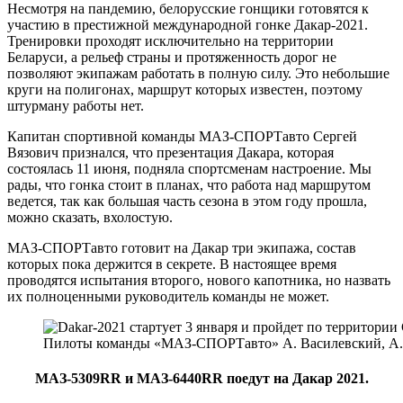
Несмотря на пандемию, белорусские гонщики готовятся к
участию в престижной международной гонке Дакар-2021.
Тренировки проходят исключительно на территории
Беларуси, а рельеф страны и протяженность дорог не
позволяют экипажам работать в полную силу. Это небольшие
круги на полигонах, маршрут которых известен, поэтому
штурману работы нет.
Капитан спортивной команды МАЗ-СПОРТавто Сергей
Вязович признался, что презентация Дакара, которая
состоялась 11 июня, подняла спортсменам настроение. Мы
рады, что гонка стоит в планах, что работа над маршрутом
ведется, так как большая часть сезона в этом году прошла,
можно сказать, вхолостую.
МАЗ-СПОРТавто готовит на Дакар три экипажа, состав
которых пока держится в секрете. В настоящее время
проводятся испытания второго, нового капотника, но назвать
их полноценными руководитель команды не может.
Пилоты команды «МАЗ-СПОРТавто» А. Василевский, А. В
МАЗ-5309RR и МАЗ-6440RR поедут на Дакар 2021.