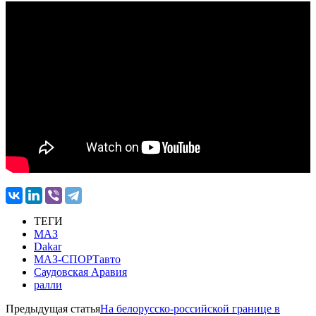
ТЕГИ
МАЗ
Dakar
МАЗ-СПОРТавто
Саудовская Аравия
ралли
Предыдущая статья
На белорусско-российской границе в