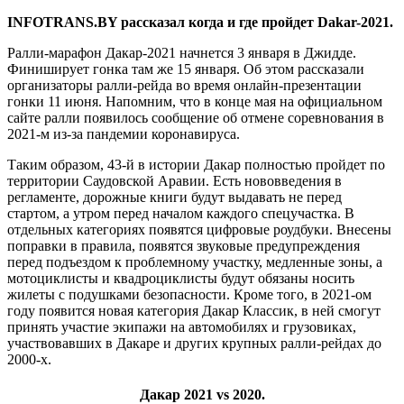
INFOTRANS.
BY рассказал когда и где пройдет Dakar-2021.
Ралли-марафон Дакар-2021 начнется 3 января в Джидде.
Финиширует гонка там же 15 января. Об этом рассказали
организаторы ралли-рейда во время онлайн-презентации
гонки 11 июня. Напомним, что в конце мая на официальном
сайте ралли появилось сообщение об отмене соревнования в
2021-м из-за пандемии коронавируса.
Таким образом, 43-й в истории Дакар полностью пройдет по
территории Саудовской Аравии. Есть нововведения в
регламенте, дорожные книги будут выдавать не перед
стартом, а утром перед началом каждого спецучастка. В
отдельных категориях появятся цифровые роудбуки. Внесены
поправки в правила, появятся звуковые предупреждения
перед подъездом к проблемному участку, медленные зоны, а
мотоциклисты и квадроциклисты будут обязаны носить
жилеты с подушками безопасности. Кроме того, в 2021-ом
году появится новая категория Дакар Классик, в ней смогут
принять участие экипажи на автомобилях и грузовиках,
участвовавших в Дакаре и других крупных ралли-рейдах до
2000-х.
Дакар 2021
vs 2020.