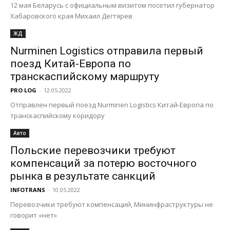
12 мая Беларусь с официальным визитом посетил губернатор
Хабаровского края Михаил Дегтярев
ЖД
Nurminen Logistics отправила первый
поезд Китай-Европа по
транскаспийскому маршруту
PRO LOG
-
12.05.2022
Отправлен первый поезд Nurminen Logistics Китай-Европа по
транскаспийскому коридору
Авто
Польские перевозчики требуют
компенсаций за потерю восточного
рынка в результате санкций
INFOTRANS
-
10.05.2022
Перевозчики требуют компенсаций, Мининфраструктуры не
говорит «нет»