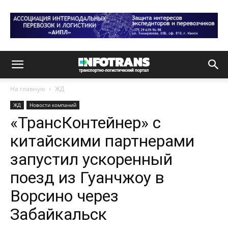
На главную
ЖД
ЖД
Новости компаний
«ТрансКонтейнер» с
китайскими партнерами
запустил ускоренный
поезд из Гуанчжоу в
Ворсино через
Забайкальск