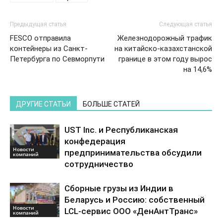
Предыдущая статья
Следующая статья
FESCO отправила
Железнодорожный трафик
контейнеры из Санкт-
на китайско-казахстанской
Петербурга по Севморпути
границе в этом году вырос
на 14,6%
ДРУГИЕ СТАТЬИ
БОЛЬШЕ СТАТЕЙ
UST Inc. и Республиканская
конфедерация
Новости
предпринимательства обсудили
компаний
сотрудничество
Сборные грузы из Индии в
Беларусь и Россию: собственный
Новости
LCL-сервис ООО «ДенАнтТранс»
компаний