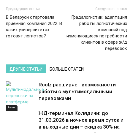
Предыдущая статья
Следующая статья
В Беларуси стартовала
Градалогистик: адаптация
приемная компания 2022. В
работы логистических
каких университетах
компаний под
готовят логистов?
изменяющиеся потребности
клиентов в сфере ж/д
перевозок
ДРУГИЕ СТАТЬИ
БОЛЬШЕ СТАТЕЙ
Roolz расширяет возможности
работы с мультимодальными
перевозками
Авто
Море
ЖД-терминал Колядичи: до
31.03.2026 в ночное время суток и
в выходные дни – скидка 30% на