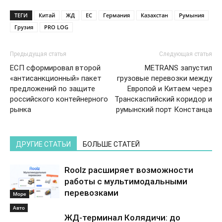
ТЕГИ
Китай
ЖД
ЕС
Германия
Казахстан
Румыния
Грузия
PRO LOG
Предыдущая статья
Следующая статья
ЕСП сформировал второй
METRANS запустил
«антисанкционный» пакет
грузовые перевозки между
предложений по защите
Европой и Китаем через
российского контейнерного
Транскаспийский коридор и
рынка
румынский порт Констанца
ДРУГИЕ СТАТЬИ
БОЛЬШЕ СТАТЕЙ
Roolz расширяет возможности
работы с мультимодальными
перевозками
Море
Авто
ЖД-терминал Колядичи: до