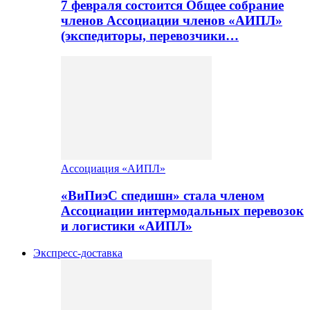
7 февраля состоится Общее собрание
членов Ассоциации членов «АИПЛ»
(экспедиторы, перевозчики…
Ассоциация «АИПЛ»
«ВиПиэС спедишн» стала членом
Ассоциации интермодальных перевозок
и логистики «АИПЛ»
Экспресс-доставка