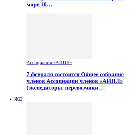
море 10…
Ассоциация «АИПЛ»
7 февраля состоится Общее собрание
членов Ассоциации членов «АИПЛ»
(экспедиторы, перевозчики…
ЖД