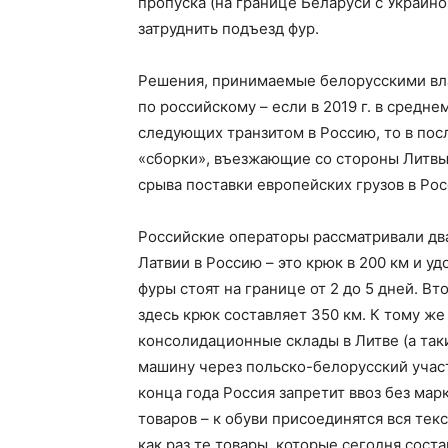
пропуска (на границе Беларуси с Украин
затруднить подъезд фур.
Решения, принимаемые белорусскими влас
по российскому – если в 2019 г. в средне
следующих транзитом в Россию, то в пос
«сборки», въезжающие со стороны Литвы,
срыва поставки европейских грузов в Рос
Российские операторы рассматривали дв
Латвии в Россию – это крюк в 200 км и у
фуры стоят на границе от 2 до 5 дней. В
здесь крюк составляет 350 км. К тому 
консолидационные склады в Литве (а так
машину через польско-белорусский участ
конца года Россия запретит ввоз без ма
товаров – к обуви присоединятся вся текс
как раз те товары, которые сегодня сост