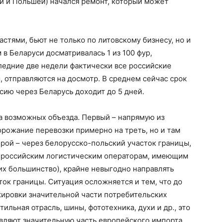
ой и Польшей) начался ремонт, который может
тями, бьют не только по литовскому бизнесу, но и
м в Беларуси досматривалась 1 из 100 фур,
ледние две недели фактически все российские
 отправляются на досмотр. В среднем сейчас срок
сию через Беларусь доходит до 5 дней.
а возможных объезда. Первый – напрямую из
дорожание перевозки примерно на треть, но и там
торой – через белорусско-польский участок границы,
же российским логистическим операторам, имеющим
их большинство), крайне невыгодно направлять
ок границы. Ситуация осложняется и тем, что до
ркировки значительной части потребительских
тильная отрасль, шины, фототехника, духи и др., это
авляют значительную часть европейского импорта.