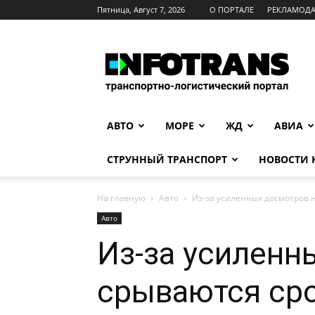
Пятница, Август 7, 2026
О ПОРТАЛЕ
РЕКЛАМОД
INFOTRANS
АВТО
МОРЕ
ЖД
АВИА
СТРУННЫЙ ТРАНСПОРТ
НОВОСТИ
На главную
Авто
Из-за усиленных досмотров н
Авто
Из-за усиленн
срываются сро