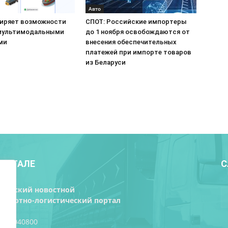
Авто
ширяет возможности
СПОТ: Российские импортеры
мультимодальными
до 1 ноября освобождаются от
ми
внесения обеспечительных
платежей при импорте товаров
из Беларуси
ПОРТАЛЕ
С
орусский новостной
нспортно-логистический портал
 193040800