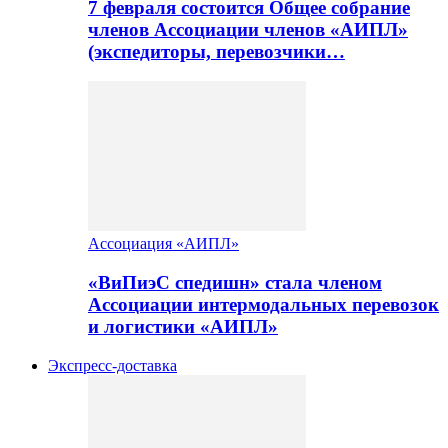
7 февраля состоится Общее собрание
членов Ассоциации членов «АИПЛ»
(экспедиторы, перевозчики…
Ассоциация «АИПЛ»
«ВиПиэС спедишн» стала членом
Ассоциации интермодальных перевозок
и логистики «АИПЛ»
Экспресс-доставка