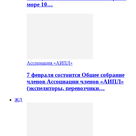
море 10…
Ассоциация «АИПЛ»
7 февраля состоится Общее собрание
членов Ассоциации членов «АИПЛ»
(экспедиторы, перевозчики…
ЖД