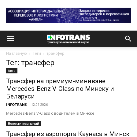
На главную
Теги
трансфер
Тег: трансфер
Авто
Трансфер на премиум-минивэне
Mercedes-Benz V-Class по Минску и
Беларуси
INFOTRANS
-
12.01.2026
Mercedes-Benz V-Class с водителем в Минске
Новости компаний
Трансфер из аэропорта Каунаса в Минск