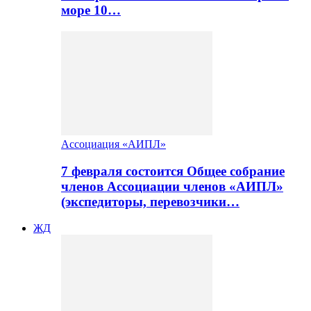
море 10…
Ассоциация «АИПЛ»
7 февраля состоится Общее собрание
членов Ассоциации членов «АИПЛ»
(экспедиторы, перевозчики…
ЖД