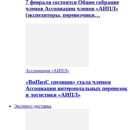
7 февраля состоится Общее собрание
членов Ассоциации членов «АИПЛ»
(экспедиторы, перевозчики…
Ассоциация «АИПЛ»
«ВиПиэС спедишн» стала членом
Ассоциации интермодальных перевозок
и логистики «АИПЛ»
Экспресс-доставка