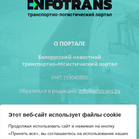
О ПОРТАЛЕ
Белорусский новостной
транспортно-логистический портал
УНП 193040800
Обратиться в редакцию:
info@infotrans.bу
Следуйте за нами
Этот веб-сайт использует файлы cookie
Продолжая использовать сайт и нажимая на кнопку
«Принять все», вы соглашаетесь на использование наших