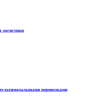
и логистики
 мультимодальными перевозками