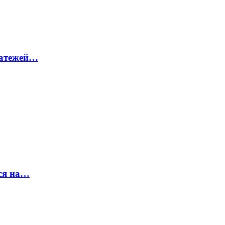
латежей…
ся на…