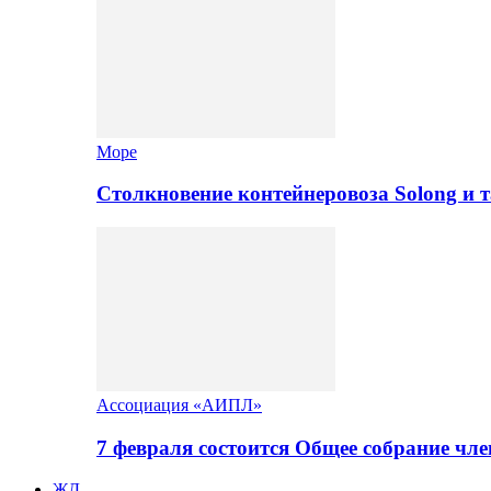
Море
Столкновение контейнеровоза Solong и 
Ассоциация «АИПЛ»
7 февраля состоится Общее собрание ч
ЖД