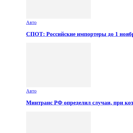
Авто
СПОТ: Российские импортеры до 1 нояб
Авто
Минтранс РФ определил случаи, при ко