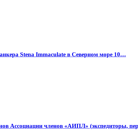
танкера Stena Immaculate в Северном море 10…
ленов Ассоциации членов «АИПЛ» (экспедиторы, п