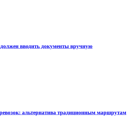
е должен вводить документы вручную
еревозок: альтернатива традиционным маршрутам