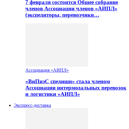
7 февраля состоится Общее собрание
членов Ассоциации членов «АИПЛ»
(экспедиторы, перевозчики…
Ассоциация «АИПЛ»
«ВиПиэС спедишн» стала членом
Ассоциации интермодальных перевозок
и логистики «АИПЛ»
Экспресс-доставка