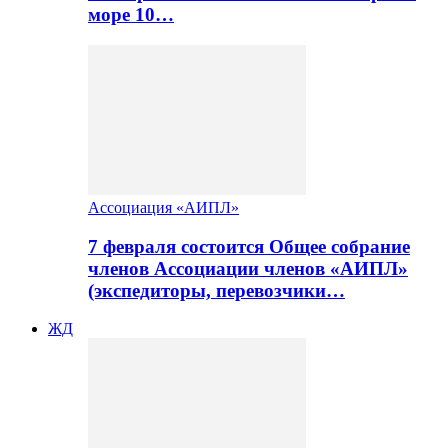
море 10…
Ассоциация «АИПЛ»
7 февраля состоится Общее собрание
членов Ассоциации членов «АИПЛ»
(экспедиторы, перевозчики…
ЖД