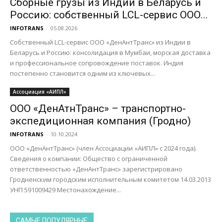
Сборные грузы из Индии в Беларусь и
Россию: собственный LCL-сервис ООО...
INFOTRANS
-
05.08.2026
Собственный LCL-сервис ООО «ДенАнтТранс» из Индии в
Беларусь и Россию: консолидация в Мумбаи, морская доставка
и профессиональное сопровождение поставок. Индия
постепенно становится одним из ключевых...
Ассоциация «АИПЛ»
ООО «ДенАтнТранс» – транспортно-
экспедиционная компания (Гродно)
INFOTRANS
-
10.10.2024
ООО «ДенАнтТранс» (член Ассоциации «АИПЛ» с 2024 года).
Сведения о компании: Общество с ограниченной
ответственностью «ДенАнтТранс» зарегистрировано
Гродненским городским исполнительным комитетом 14.03.2013
УНП 591009429 Местонахождение...
САМЫЕ ПОПУЛЯРНЫЕ