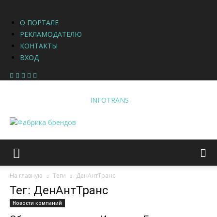
О ПОРТАЛЕ
РЕКЛАМОДАТЕЛЮ
КОНТАКТЫ
ВХОД
INFOTRANS
На главную
Теги
ДенАнтТранс
Тег: ДенАнтТранс
Новости компаний