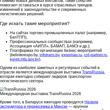
Помимо новых деловых контактов, такие события
помогают оставаться в курсе отраслевых трендов,
изменений в законодательстве и современных
логистических решений.
Где искать такие мероприятия?
На сайтах торгово-промышленных палат (например,
БелТПП);
Профессиональных сообществах (например,
Ассоциация «АИПЛ», БАМАП, БАМЭ и др.);
Платформах по организации бизнес-мероприятий
(belinterexpo.by,
infotrans.by
,
expomap.ru
,
rzd-partner.ru,
egypt.mfa.gov.by
).
Одним из наиболее заметных и регулярных событий в
отрасли является международная выставка
TransRussia
,
которая ежегодно собирает лидеров транспортно-
логистического сектора.
Международная выставка TransRussia 2026
Кроме того, в Беларуси ежегодно проводится
Неделя
экспедитора и перевозчика в Минске
— крупное