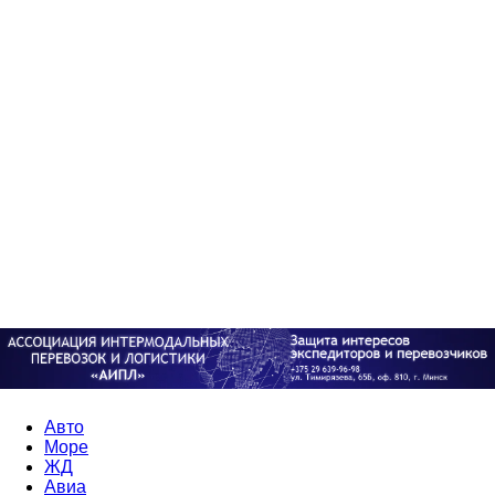
Авто
Море
ЖД
Авиа