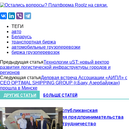
ТЕГИ
авто
Беларусь
транспортная биржа
автомобильные грузоперевозки
биржа грузоперевозок
Предыдущая статья
Технологии uST: новый вектор
развития логистической инфраструктуры городов и
регионов
Следующая статья
Деловая встреча Ассоциации «АИПЛ» с
СЕО OPTIMAL SHIPPING GROUP (г.Баку, Азербайджан)
прошла в Минске
ДРУГИЕ СТАТЬИ
БОЛЬШЕ СТАТЕЙ
UST Inc. и Республиканская
конфедерация предпринимательства
обсудили сотрудничество