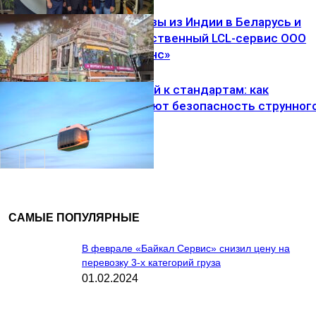
Сборные грузы из Индии в Беларусь и
Россию: собственный LCL-сервис ООО
«ДенАнтТранс»
Новости
компаний
От испытаний к стандартам: как
подтверждают безопасность струнног
транспорта
Новости
компаний
Новости
компаний
САМЫЕ ПОПУЛЯРНЫЕ
В феврале «Байкал Сервис» снизил цену на
перевозку 3-х категорий груза
01.02.2024