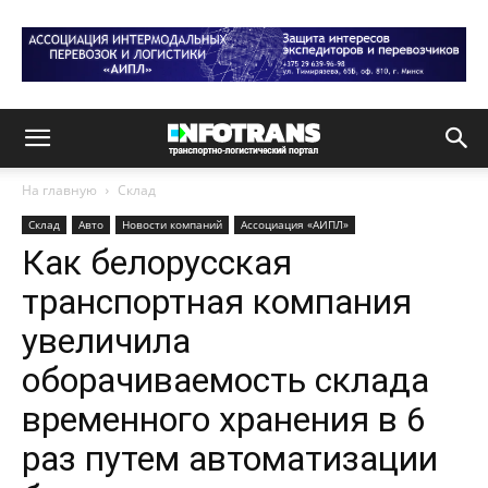
На главную
Склад
Склад
Авто
Новости компаний
Ассоциация «АИПЛ»
Как белорусская
транспортная компания
увеличила
оборачиваемость склада
временного хранения в 6
раз путем автоматизации