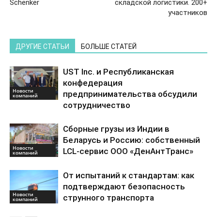
Schenker
складской логистики. 200+
участников
ДРУГИЕ СТАТЬИ
БОЛЬШЕ СТАТЕЙ
UST Inc. и Республиканская
конфедерация
Новости
предпринимательства обсудили
компаний
сотрудничество
Сборные грузы из Индии в
Беларусь и Россию: собственный
Новости
LCL-сервис ООО «ДенАнтТранс»
компаний
От испытаний к стандартам: как
подтверждают безопасность
Новости
струнного транспорта
компаний