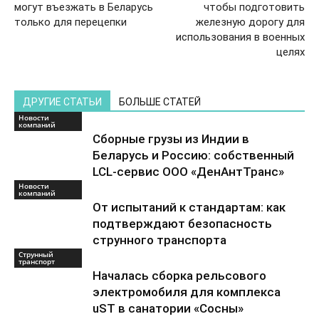
могут въезжать в Беларусь
чтобы подготовить
только для перецепки
железную дорогу для
использования в военных
целях
ДРУГИЕ СТАТЬИ
БОЛЬШЕ СТАТЕЙ
Новости
компаний
Сборные грузы из Индии в
Беларусь и Россию: собственный
LCL-сервис ООО «ДенАнтТранс»
Новости
компаний
От испытаний к стандартам: как
подтверждают безопасность
струнного транспорта
Струнный
транспорт
Началась сборка рельсового
электромобиля для комплекса
uST в санатории «Сосны»