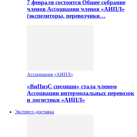
7 февраля состоится Общее собрание
членов Ассоциации членов «АИПЛ»
(экспедиторы, перевозчики…
Ассоциация «АИПЛ»
«ВиПиэС спедишн» стала членом
Ассоциации интермодальных перевозок
и логистики «АИПЛ»
Экспресс-доставка