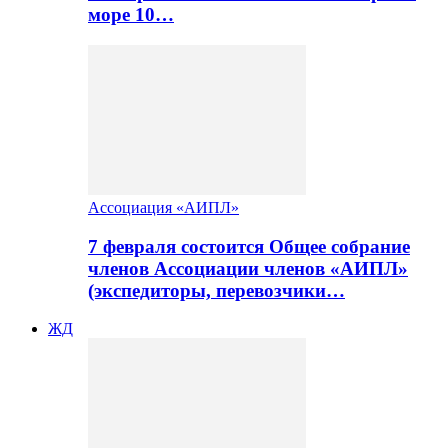
море 10…
Ассоциация «АИПЛ»
7 февраля состоится Общее собрание
членов Ассоциации членов «АИПЛ»
(экспедиторы, перевозчики…
ЖД