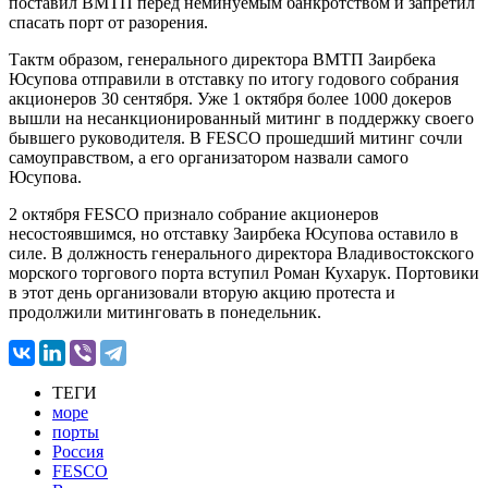
поставил ВМТП перед неминуемым банкротством и запретил
спасать порт от разорения.
Тактм образом, генерального директора ВМТП Заирбека
Юсупова отправили в отставку по итогу годового собрания
акционеров 30 сентября. Уже 1 октября более 1000 докеров
вышли на несанкционированный митинг в поддержку своего
бывшего руководителя. В FESCO прошедший митинг сочли
самоуправством, а его организатором назвали самого
Юсупова.
2 октября FESCO признало собрание акционеров
несостоявшимся, но отставку Заирбека Юсупова оставило в
силе. В должность генерального директора Владивостокского
морского торгового порта вступил Роман Кухарук. Портовики
в этот день организовали вторую акцию протеста и
продолжили митинговать в понедельник.
ТЕГИ
море
порты
Россия
FESCO