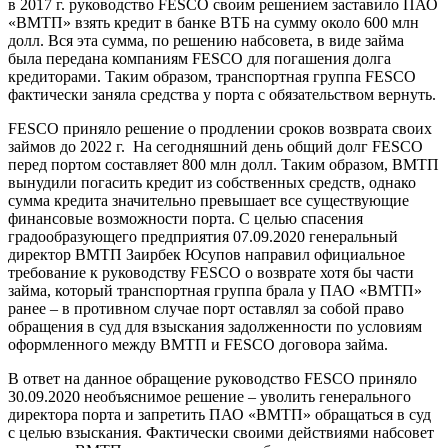
в 2017 г. руководство FESCO своим решением заставило ПАО
«ВМТП» взять кредит в банке ВТБ на сумму около 600 млн
долл. Вся эта сумма, по решению набсовета, в виде займа
была передана компаниям FESCO для погашения долга
кредиторами. Таким образом, транспортная группа FESCO
фактически заняла средства у порта с обязательством вернуть.
FESCO приняло решение о продлении сроков возврата своих
займов до 2022 г. На сегодняшний день общий долг FESCO
перед портом составляет 800 млн долл. Таким образом, ВМТП
вынудили погасить кредит из собственных средств, однако
сумма кредита значительно превышает все существующие
финансовые возможности порта. С целью спасения
градообразующего предприятия 07.09.2020 генеральный
директор ВМТП Заирбек Юсупов направил официальное
требование к руководству FESCO о возврате хотя бы части
займа, который транспортная группа брала у ПАО «ВМТП»
ранее – в противном случае порт оставлял за собой право
обращения в суд для взыскания задолженности по условиям
оформленного между ВМТП и FESCO договора займа.
В ответ на данное обращение руководство FESCO приняло
30.09.2020 необъяснимое решение – уволить генерального
директора порта и запретить ПАО «ВМТП» обращаться в суд
с целью взыскания. Фактически своими действиями набсовет