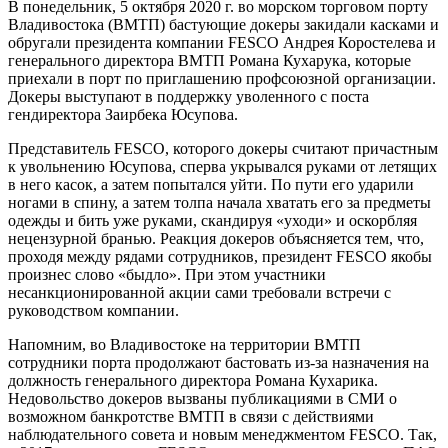
В понедельник, 5 октября 2020 г. во морском торговом порту
Владивостока (ВМТП) бастующие докеры закидали касками и
обругали президента компании FESCO Андрея Коростелева и
генерального директора ВМТП Романа Кухарука, которые
приехали в порт по приглашению профсоюзной организации.
Докеры выступают в поддержку уволенного с поста
гендиректора Заирбека Юсупова.
Представитель FESCO, которого докеры считают причастным
к увольнению Юсупова, сперва укрывался руками от летящих
в него касок, а затем попытался уйти. По пути его ударили
ногами в спину, а затем толпа начала хватать его за предметы
одежды и бить уже руками, скандируя «уходи» и оскорбляя
нецензурной бранью. Реакция докеров объясняется тем, что,
проходя между рядами сотрудников, президент FESCO якобы
произнес слово «быдло». При этом участники
несанкционированной акции сами требовали встречи с
руководством компании.
Напомним, во Владивостоке на территории ВМТП
сотрудники порта продолжают бастовать из-за назначения на
должность генерального директора Романа Кухарика.
Недовольство докеров вызваны публикациями в СМИ о
возможном банкротстве ВМТП в связи с действиями
наблюдательного совета и новым менеджментом FESCO. Так,