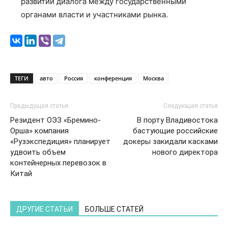
развитии диалога между государственными
органами власти и участниками рынка.
ТЕГИ
авто
Россия
конференция
Москва
Предыдущая статья
Следующая статья
Резидент ОЭЗ «Бремино-
В порту Владивостока
Орша» компания
бастующие российские
«Рузэкспедиция» планирует
докеры закидали касками
удвоить объем
нового директора
контейнерных перевозок в
Китай
ДРУГИЕ СТАТЬИ
БОЛЬШЕ СТАТЕЙ