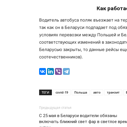
Как работа
Водитель автобуса поляк въезжает на те
так как он в Беларуси подпадает под обя
условиях перевозки между Польшей и Бе
соответствующих изменений в законодате
Беларусью закрыты, то данные рейсы еще
соотечественников).
ТЕГИ
covid-19
Польша
авто
транзит
Предыдущая статья
С 25 мая в Беларуси водители обязаны
включать ближний свет фар в светлое вре