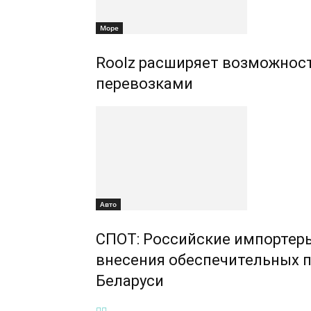
Море
Roolz расширяет возможнос
перевозками
Авто
СПОТ: Российские импортеры
внесения обеспечительных п
Беларуси