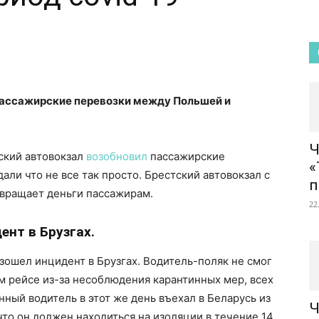
ассажирские перевозки между Польшей и
Ч
тский автовокзал
возобновил
пассажирские
«
ли что не все так просто. Брестский автовокзал с
п
звращает деньги пассажирам.
22
ент в Брузгах.
зошел инцидент в Брузгах. Водитель-поляк не смог
м рейсе из-за несоблюдения карантинных мер, всех
анный водитель в этот же день въехал в Беларусь из
Ч
что он должен находиться на изоляции в течение 14