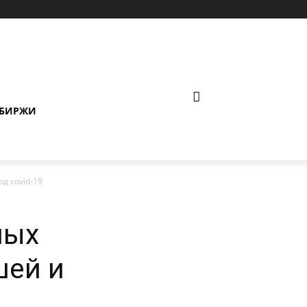
 БИРЖИ
д covid-19
ных
шей и