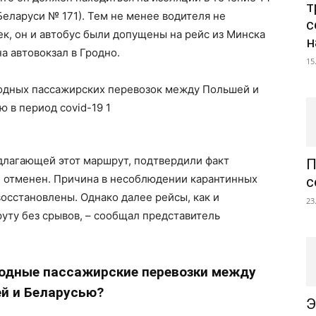
т
еларуси № 171). Тем не менее водителя не
с
ек, он и автобус были допущены на рейс из Минска
н
а автовокзал в Гродно.
15
длагающей этот маршрут, подтвердили факт
П
л отменен. Причина в несоблюдении карантинных
с
осстановлены. Однако далее рейсы, как и
23
уту без срывов, – сообщал представитель
одные пассажирские перевозки между
й и Беларусью?
Э