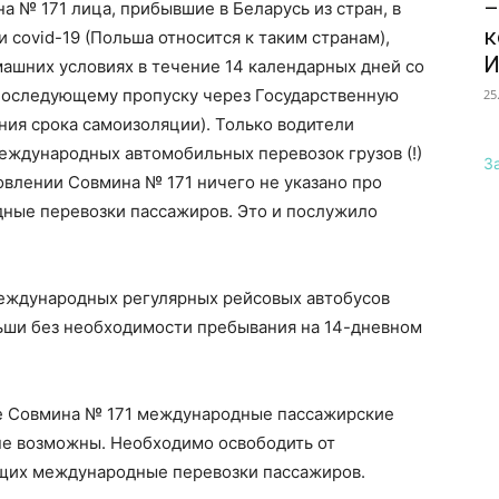
–
а № 171 лица, прибывшие в Беларусь из стран, в
к
 covid-19 (Польша относится к таким странам),
И
ашних условиях в течение 14 календарных дней со
 последующему пропуску через Государственную
25
ния срока самоизоляции). Только водители
еждународных автомобильных перевозок грузов (!)
З
овлении Совмина № 171 ничего не указано про
ные перевозки пассажиров. Это и послужило
еждународных регулярных рейсовых автобусов
ьши без необходимости пребывания на 14-дневном
ие Совмина № 171 международные пассажирские
е возможны. Необходимо освободить от
щих международные перевозки пассажиров.