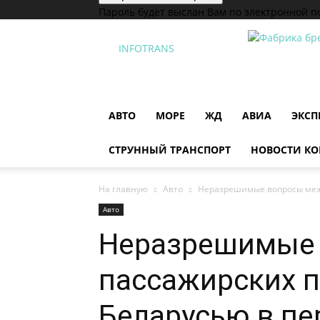
Пароль будет выслан Вам по электронной п
INFOTRANS
АВТО
МОРЕ
ЖД
АВИА
ЭКСП
СТРУННЫЙ ТРАНСПОРТ
НОВОСТИ К
На главную
Авто
Неразрешимые вопросы межд
Авто
Неразрешимые
пассажирских 
Беларусью в пе