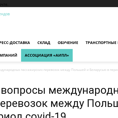
очте.
РЕСС-ДОСТАВКА
СКЛАД
ОБУЧЕНИЕ
ТРАНСПОРТНЫЕ
ОМПАНИЙ
АССОЦИАЦИЯ «АИПЛ»
ународных пассажирских перевозок между Польшей и Беларусью в перио
 вопросы международ
перевозок между Поль
риод covid-19