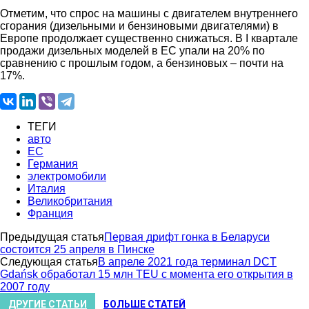
Отметим, что спрос на машины с двигателем внутреннего
сгорания (дизельными и бензиновыми двигателями) в
Европе продолжает существенно снижаться. В I квартале
продажи дизельных моделей в ЕС упали на 20% по
сравнению с прошлым годом, а бензиновых – почти на
17%.
ТЕГИ
авто
ЕС
Германия
электромобили
Италия
Великобритания
Франция
Предыдущая статья
Первая дрифт гонка в Беларуси
состоится 25 апреля в Пинске
Следующая статья
В апреле 2021 года терминал DCT
Gdańsk обработал 15 млн TEU с момента его открытия в
2007 году
ДРУГИЕ СТАТЬИ
БОЛЬШЕ СТАТЕЙ