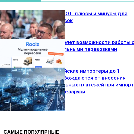
Введение СПОТ: плюсы и минусы для
цепей поставок
Roolz расширяет возможности работы 
мультимодальными перевозками
Новости
компаний
СПОТ: Российские импортеры до 1
ноября освобождаются от внесения
обеспечительных платежей при импорт
Море
товаров из Беларуси
Авто
САМЫЕ ПОПУЛЯРНЫЕ