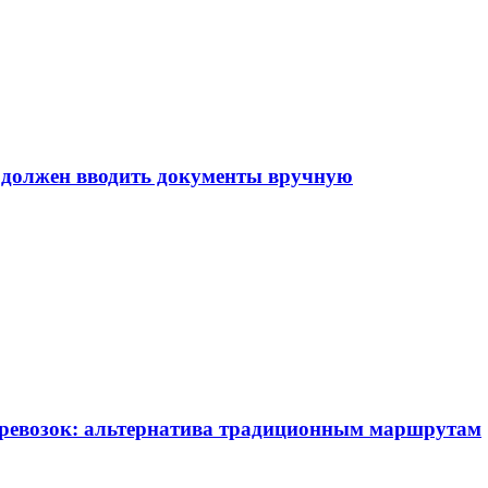
е должен вводить документы вручную
еревозок: альтернатива традиционным маршрутам