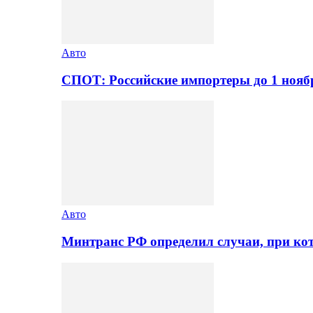
Авто
СПОТ: Российские импортеры до 1 нояб
Авто
Минтранс РФ определил случаи, при ко