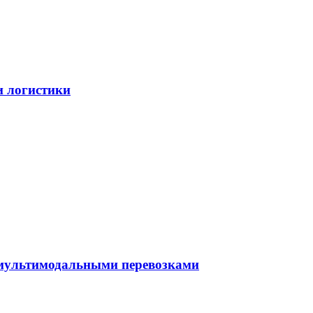
и логистики
 мультимодальными перевозками