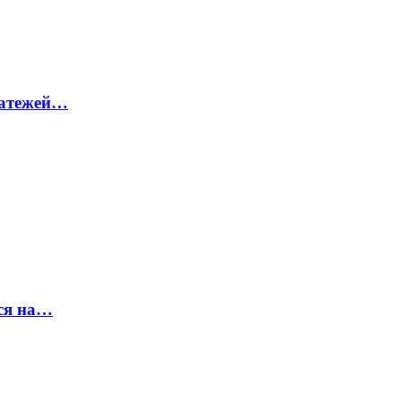
латежей…
ся на…