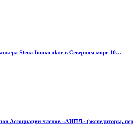
танкера Stena Immaculate в Северном море 10…
ленов Ассоциации членов «АИПЛ» (экспедиторы, п