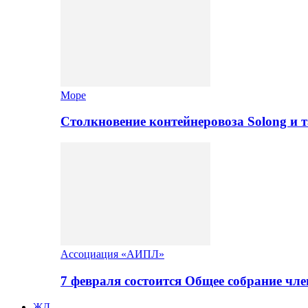
Море
Столкновение контейнеровоза Solong и 
Ассоциация «АИПЛ»
7 февраля состоится Общее собрание ч
ЖД