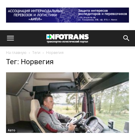
На главную
Теги
Норвегия
Тег: Норвегия
Авто