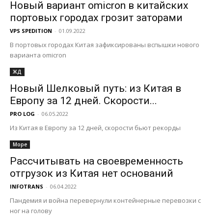
Новый вариант omicron в китайских
портовых городах грозит заторами
VPS SPEDITION
-
01.09.2022
В портовых городах Китая зафиксированы вспышки нового
варианта omicron
ЖД
Новый Шелковый путь: из Китая в
Европу за 12 дней. Скорости...
PRO LOG
-
06.05.2022
Из Китая в Европу за 12 дней, скорости бьют рекорды
Море
Рассчитывать на своевременность
отгрузок из Китая нет оснований
INFOTRANS
-
06.04.2022
Пандемия и война перевернули контейнерные перевозки с
ног на голову