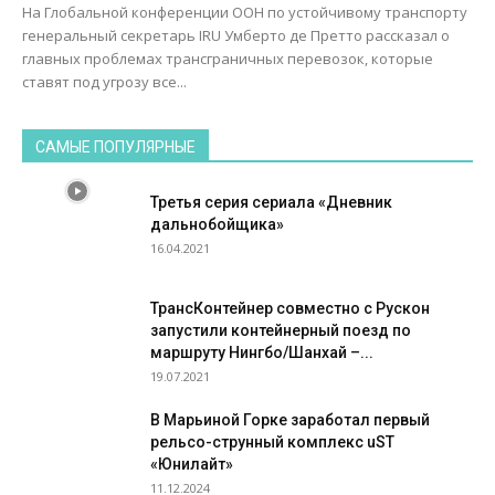
На Глобальной конференции ООН по устойчивому транспорту
генеральный секретарь IRU Умберто де Претто рассказал о
главных проблемах трансграничных перевозок, которые
ставят под угрозу все...
САМЫЕ ПОПУЛЯРНЫЕ
Третья серия сериала «Дневник
дальнобойщика»
16.04.2021
ТрансКонтейнер совместно с Рускон
запустили контейнерный поезд по
маршруту Нингбо/Шанхай –...
19.07.2021
В Марьиной Горке заработал первый
рельсо-струнный комплекс uST
«Юнилайт»
11.12.2024