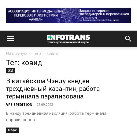
На главную
Теги
ковид
Тег: ковид
ЖД
В китайском Чэнду введен
трехдневный карантин, работа
терминала парализована
VPS SPEDITION
-
02.09.2022
В Чэнду трехдневная изоляция, работа терминала
парализована
Море