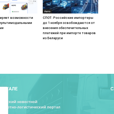
Авто
ширяет возможности
СПОТ: Российские импортеры
мультимодальными
до 1 ноября освобождаются от
ми
внесения обеспечительных
платежей при импорте товаров
из Беларуси
ПОРТАЛЕ
С
орусский новостной
нспортно-логистический портал