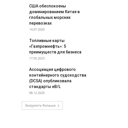
США обеспокоены
доминированием Китая в
глобальных морских
перевозках
14.07.2020
Топливные карты
«Газпромнефть»: 5
преимуществ для бизнеса
17.05.2023
Ассоциация цифрового
контейнерного судоходства
(DCSA) опубликовала
стандарты eB/L
08.12.2020
Загрузить больше