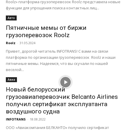
Roolz» платформа грузоперевозок Roolz представила новые
функции для упрощения поиска контактных лиц...
Авто
Пятничные мемы от биржи
грузоперевозок Roolz
Roolz
-
31.05.2024
Привет, дорогой читатель INFOTRANS! С вами на связи
платформа по организации грузоперевозок Roolz и наши
пятничные мемы. Надеемся, что вы скучали по нашей
веселой...
Авиа
Новый белорусский
грузоавиаперевозчик Belcanto Airlines
получил сертификат эксплуатанта
воздушного судна
INFOTRANS
-
18.08.2022
ООО «Авиакомпания БЕЛКАНТО» получило сертификат