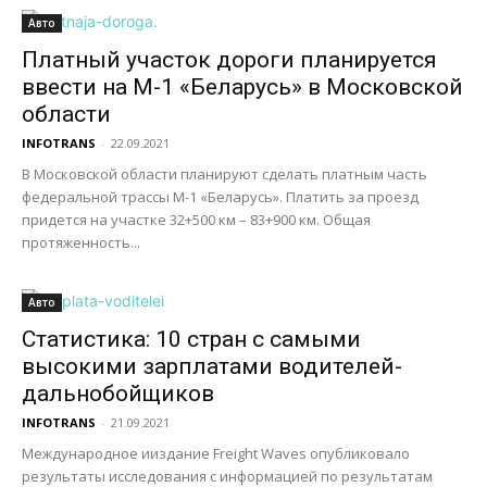
Авто
Платный участок дороги планируется
ввести на М-1 «Беларусь» в Московской
области
INFOTRANS
-
22.09.2021
В Московской области планируют сделать платным часть
федеральной трассы М-1 «Беларусь». Платить за проезд
придется на участке 32+500 км – 83+900 км. Общая
протяженность...
Авто
Статистика: 10 стран с самыми
высокими зарплатами водителей-
дальнобойщиков
INFOTRANS
-
21.09.2021
Международное ииздание Freight Waves опубликовало
результаты исследования с информацией по результатам