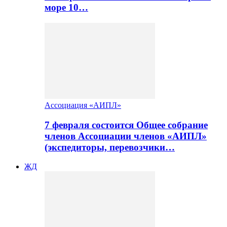
море 10…
Ассоциация «АИПЛ»
7 февраля состоится Общее собрание
членов Ассоциации членов «АИПЛ»
(экспедиторы, перевозчики…
ЖД