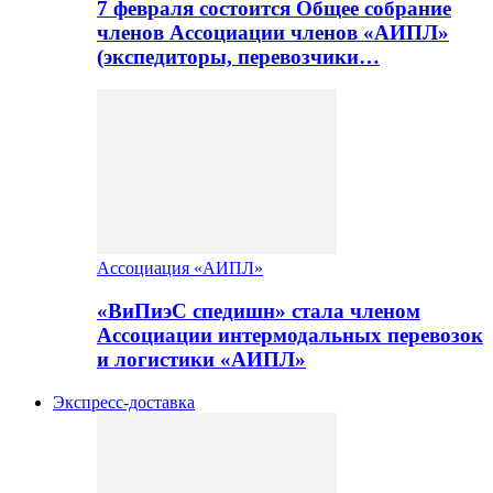
7 февраля состоится Общее собрание
членов Ассоциации членов «АИПЛ»
(экспедиторы, перевозчики…
Ассоциация «АИПЛ»
«ВиПиэС спедишн» стала членом
Ассоциации интермодальных перевозок
и логистики «АИПЛ»
Экспресс-доставка