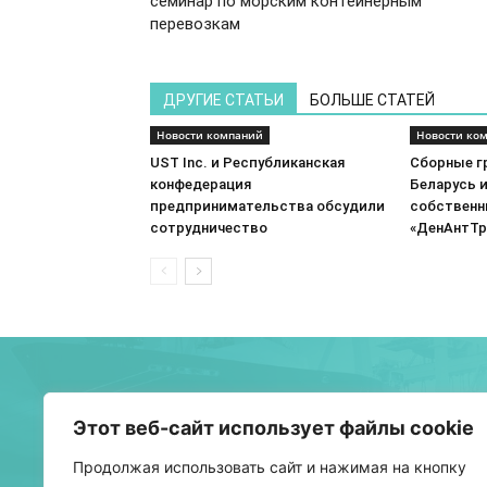
семинар по морским контейнерным
перевозкам
ДРУГИЕ СТАТЬИ
БОЛЬШЕ СТАТЕЙ
Новости компаний
Новости ко
UST Inc. и Республиканская
Сборные г
конфедерация
Беларусь 
предпринимательства обсудили
собственн
сотрудничество
«ДенАнтТр
О 
Этот веб-сайт использует файлы cookie
Бел
Продолжая использовать сайт и нажимая на кнопку
тра