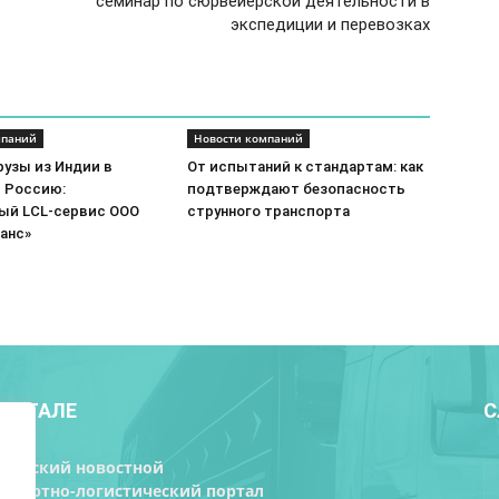
семинар по сюрвейерской деятельности в
экспедиции и перевозках
мпаний
Новости компаний
рузы из Индии в
От испытаний к стандартам: как
и Россию:
подтверждают безопасность
ый LCL-сервис ООО
струнного транспорта
анс»
ПОРТАЛЕ
С
орусский новостной
нспортно-логистический портал