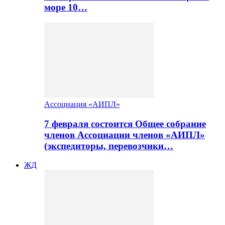
море 10…
Ассоциация «АИПЛ»
7 февраля состоится Общее собрание
членов Ассоциации членов «АИПЛ»
(экспедиторы, перевозчики…
ЖД