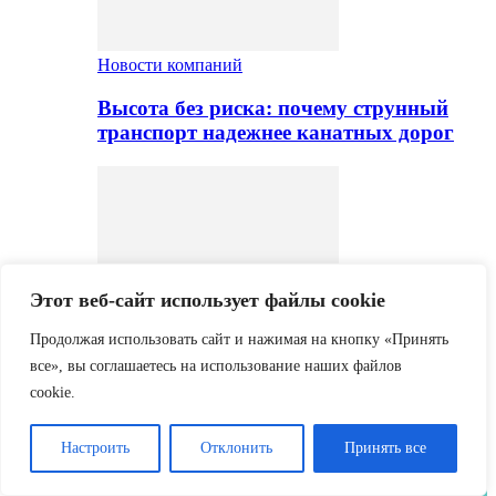
Новости компаний
Высота без риска: почему струнный
транспорт надежнее канатных дорог
Этот веб-сайт использует файлы cookie
Продолжая использовать сайт и нажимая на кнопку «Принять
Новости компаний
все», вы соглашаетесь на использование наших файлов
Создано первое в РФ андеррайтинговое
cookie.
агентство по страхованию
транспортных рисков
Настроить
Отклонить
Принять все
Ассоциация «АИПЛ»