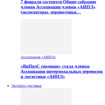
7 февраля состоится Общее собрание
членов Ассоциации членов «АИПЛ»
(экспедиторы, перевозчики…
Ассоциация «АИПЛ»
«ВиПиэС спедишн» стала членом
Ассоциации интермодальных перевозок
и логистики «АИПЛ»
Экспресс-доставка