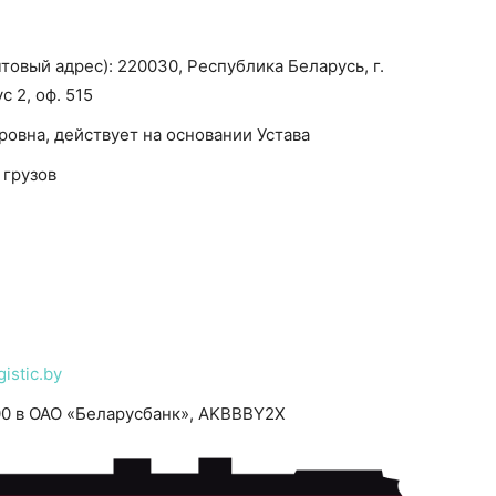
овый адрес): 220030, Республика Беларусь, г.
с 2, оф. 515
овна, действует на основании Устава
 грузов
istic.by
0 в ОАО «Беларусбанк», AKBBBY2X