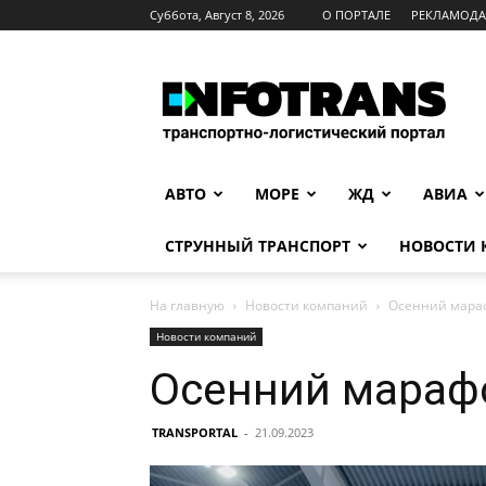
Суббота, Август 8, 2026
О ПОРТАЛЕ
РЕКЛАМОД
INFOTRANS
АВТО
МОРЕ
ЖД
АВИА
СТРУННЫЙ ТРАНСПОРТ
НОВОСТИ
На главную
Новости компаний
Осенний марафо
Новости компаний
Осенний марафон
TRANSPORTAL
-
21.09.2023