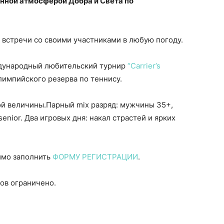
нной атмосферой Добра и Света по
встречи со своими участниками в любую погоду.
еждународный любительский турнир
“Carrier’s
лимпийского резерва по теннису.
ой величины.Парный mix разряд: мужчины 35+,
senior. Два игровых дня: накал страстей и ярких
имо заполнить
ФОРМУ РЕГИСТРАЦИИ
.
ов ограничено.