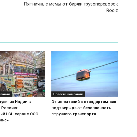
Пятничные мемы от биржи грузоперевозок
Roolz
мпаний
Новости компаний
рузы из Индии в
От испытаний к стандартам: как
и Россию:
подтверждают безопасность
ый LCL-сервис ООО
струнного транспорта
анс»