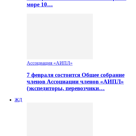
море 10…
Ассоциация «АИПЛ»
7 февраля состоится Общее собрание
членов Ассоциации членов «АИПЛ»
(экспедиторы, перевозчики…
ЖД