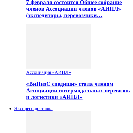
7 февраля состоится Общее собрание
членов Ассоциации членов «АИПЛ»
(экспедиторы, перевозчики…
Ассоциация «АИПЛ»
«ВиПиэС спедишн» стала членом
Ассоциации интермодальных перевозок
и логистики «АИПЛ»
Экспресс-доставка