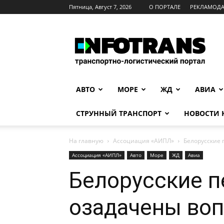
Пятница, Август 7, 2026
О ПОРТАЛЕ
РЕКЛАМОД
INFOTRANS
АВТО
МОРЕ
ЖД
АВИА
СТРУННЫЙ ТРАНСПОРТ
НОВОСТИ
На главную
Ассоциация «АИПЛ»
Белорусские 
Ассоциация «АИПЛ»
Авто
Море
ЖД
Авиа
Белорусские п
озадачены во