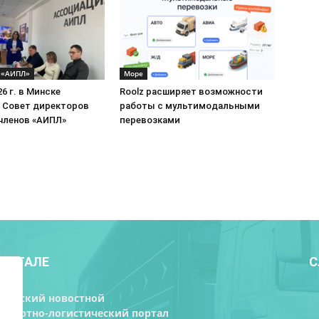
 «АИПЛ»
Море
26 г. в Минске
Roolz расширяет возможности
 Совет директоров
работы с мультимодальными
членов «АИПЛ»
перевозками
ПОРТАЛЕ
С
орусский новостной
нспортно-логистический портал