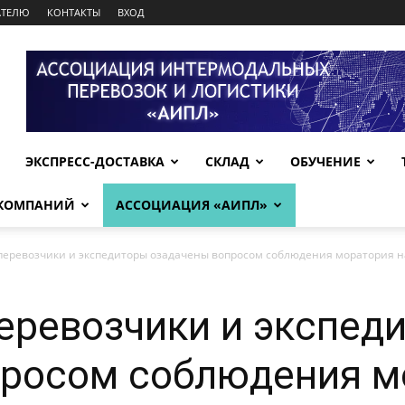
АТЕЛЮ
КОНТАКТЫ
ВХОД
ЭКСПРЕСС-ДОСТАВКА
СКЛАД
ОБУЧЕНИЕ
 КОМПАНИЙ
АССОЦИАЦИЯ «АИПЛ»
перевозчики и экспедиторы озадачены вопросом соблюдения моратория н
еревозчики и экспед
просом соблюдения м