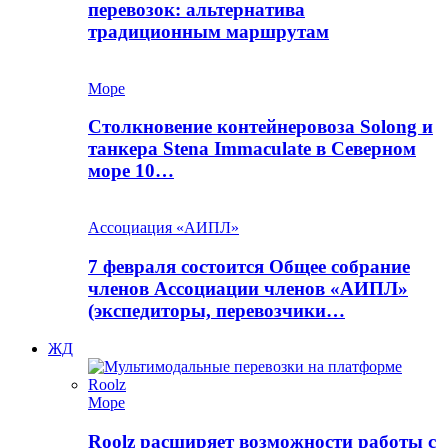
перевозок: альтернатива
традиционным маршрутам
Море
Столкновение контейнеровоза Solong и
танкера Stena Immaculate в Северном
море 10…
Ассоциация «АИПЛ»
7 февраля состоится Общее собрание
членов Ассоциации членов «АИПЛ»
(экспедиторы, перевозчики…
ЖД
Море
Roolz расширяет возможности работы с