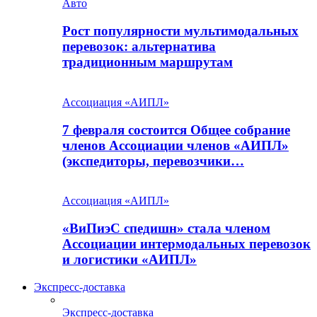
Авто
Рост популярности мультимодальных
перевозок: альтернатива
традиционным маршрутам
Ассоциация «АИПЛ»
7 февраля состоится Общее собрание
членов Ассоциации членов «АИПЛ»
(экспедиторы, перевозчики…
Ассоциация «АИПЛ»
«ВиПиэС спедишн» стала членом
Ассоциации интермодальных перевозок
и логистики «АИПЛ»
Экспресс-доставка
Экспресс-доставка