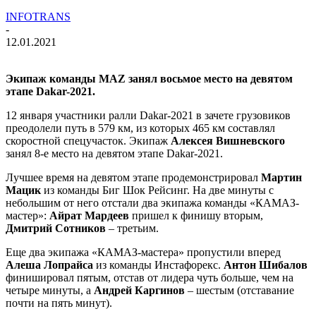
INFOTRANS
-
12.01.2021
Экипаж команды
MAZ занял восьмое место на девятом
этапе
Dakar-2021.
12 января участники ралли Dakar-2021 в зачете грузовиков
преодолели путь в 579 км, из которых 465 км составлял
скоростной спецучасток. Экипаж
Алексея Вишневского
занял 8-е место на девятом этапе Dakar-2021.
Лучшее время на девятом этапе продемонстрировал
Мартин
Мацик
из команды Биг Шок Рейсинг. На две минуты с
небольшим от него отстали два экипажа команды «КАМАЗ-
мастер»:
Айрат Мардеев
пришел к финишу вторым,
Дмитрий Сотников
– третьим.
Еще два экипажа «КАМАЗ-мастера» пропустили вперед
Алеша Лопрайса
из команды Инстафорекс.
Антон Шибалов
финишировал пятым, отстав от лидера чуть больше, чем на
четыре минуты, а
Андрей Каргинов
– шестым (отставание
почти на пять минут).