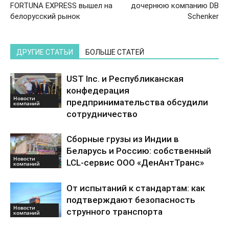
FORTUNA EXPRESS вышел на
дочернюю компанию DB
белорусский рынок
Schenker
ДРУГИЕ СТАТЬИ
БОЛЬШЕ СТАТЕЙ
UST Inc. и Республиканская
конфедерация
Новости
предпринимательства обсудили
компаний
сотрудничество
Сборные грузы из Индии в
Беларусь и Россию: собственный
Новости
LCL-сервис ООО «ДенАнтТранс»
компаний
От испытаний к стандартам: как
подтверждают безопасность
Новости
струнного транспорта
компаний