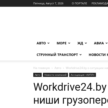
Пятница, Август 7, 2026
О ПОРТАЛЕ
РЕКЛАМОД
INFOTRANS
АВТО
МОРЕ
ЖД
АВИА
СТРУННЫЙ ТРАНСПОРТ
НОВОСТИ
На главную
Авто
Workdrive24.by о ситуации н
Авто
Новости компаний
Ассоциация «АИПЛ»
Workdrive24.by
ниши грузопер