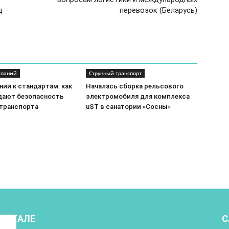
д
перевозок (Беларусь)
мпаний
Струнный транспорт
ий к стандартам: как
Началась сборка рельсового
ают безопасность
электромобиля для комплекса
 транспорта
uST в санатории «Сосны»
ПОРТАЛЕ
С