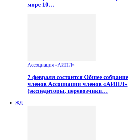
море 10…
Ассоциация «АИПЛ»
7 февраля состоится Общее собрание
членов Ассоциации членов «АИПЛ»
(экспедиторы, перевозчики…
ЖД