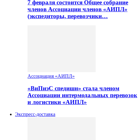
7 февраля состоится Общее собрание
членов Ассоциации членов «АИПЛ»
(экспедиторы, перевозчики…
Ассоциация «АИПЛ»
«ВиПиэС спедишн» стала членом
Ассоциации интермодальных перевозок
и логистики «АИПЛ»
Экспресс-доставка