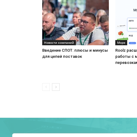
Новости компаний
Море
Введение СПОТ: плюсы и минусы
Roolz рас
для цепей поставок
работы с 
перевозка
О 