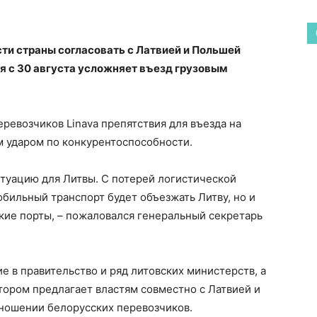
ти страны согласовать с Латвией и Польшей
я с 30 августа усложняет въезд грузовым
ревозчиков Linava препятствия для въезда на
 ударом по конкурентоспособности.
итуацию для Литвы. С потерей логистической
бильный транспорт будет объезжать Литву, но и
ские порты, – пожаловался генеральный секретарь
ие в правительство и ряд литовских министерств, а
тором предлагает властям совместно с Латвией и
ношении белорусских перевозчиков.