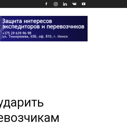
ударить
евозчикам