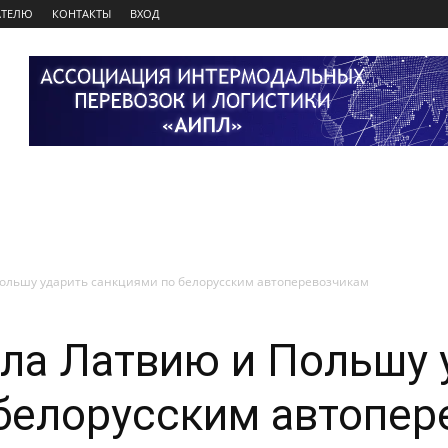
АТЕЛЮ
КОНТАКТЫ
ВХОД
ольшу ударить санкциями по белорусским автоперевозчикам
ла Латвию и Польшу 
белорусским автопер