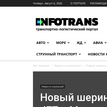
Четверг, Август 6, 2026
О ПОРТАЛЕ
РЕКЛАМОДА
INFOTRANS
АВТО
МОРЕ
ЖД
АВИА
СТРУННЫЙ ТРАНСПОРТ
НОВОСТИ
На главную
Новости компаний
Новый шеринг э
Новости компаний
Новый шерин