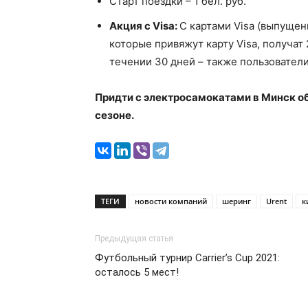
Старт поездки – 1 бел. руб.
Акция c Visa:
С картами Visa (выпущен
которые привяжут карту Visa, получат 2
течении 30 дней – также пользователи 
Придти с электросамокатами в Минск обе
сезоне.
ТЕГИ
новости компаний
шеринг
Urent
к
Предыдущая статья
Футбольный турнир Carrier’s Cup 2021:
осталось 5 мест!