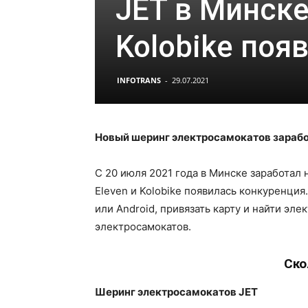
JET в Минске.
Kolobike поя
INFOTRANS
-
29.07.2021
Новый шеринг электросамокатов зарабо
С 20 июля 2021 года в Минске заработал
Eleven и Kolobike появилась конкуренция
или Android, привязать карту и найти эле
электросамокатов.
Ско
Шеринг электросамокатов
JET