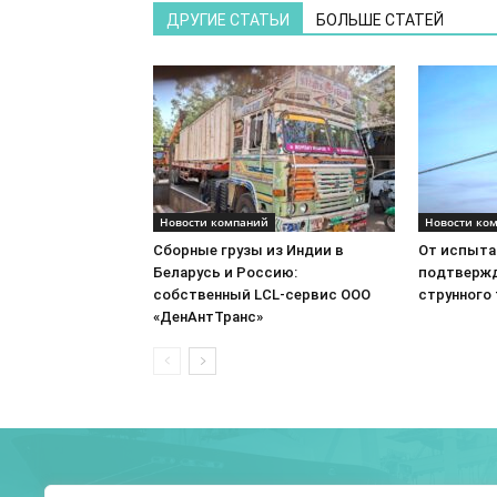
ДРУГИЕ СТАТЬИ
БОЛЬШЕ СТАТЕЙ
Новости компаний
Новости ко
Сборные грузы из Индии в
От испытан
Беларусь и Россию:
подтвержд
собственный LCL-сервис ООО
струнного
«ДенАнтТранс»
О 