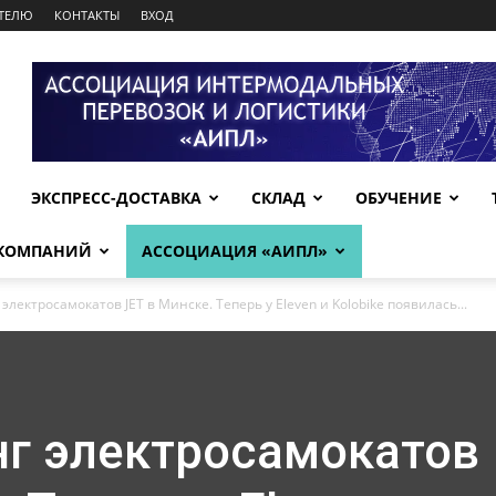
ТЕЛЮ
КОНТАКТЫ
ВХОД
ЭКСПРЕСС-ДОСТАВКА
СКЛАД
ОБУЧЕНИЕ
 КОМПАНИЙ
АССОЦИАЦИЯ «АИПЛ»
лектросамокатов JET в Минске. Теперь у Eleven и Kolobike появилась...
г электросамокатов