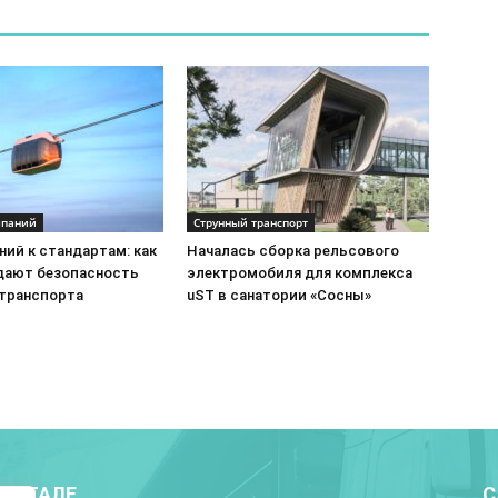
мпаний
Струнный транспорт
ий к стандартам: как
Началась сборка рельсового
ают безопасность
электромобиля для комплекса
 транспорта
uST в санатории «Сосны»
ПОРТАЛЕ
С