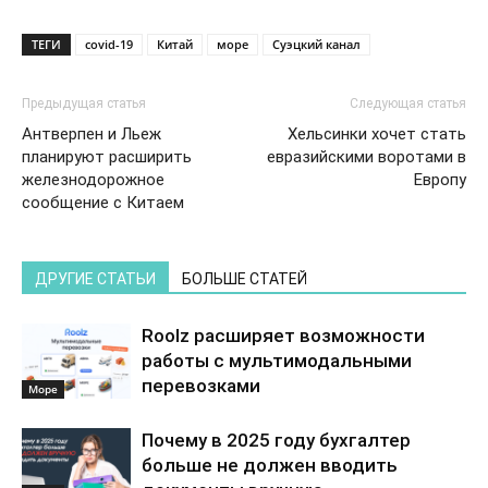
ТЕГИ
covid-19
Китай
море
Суэцкий канал
Предыдущая статья
Следующая статья
Антверпен и Льеж
Хельсинки хочет стать
планируют расширить
евразийскими воротами в
железнодорожное
Европу
сообщение с Китаем
ДРУГИЕ СТАТЬИ
БОЛЬШЕ СТАТЕЙ
Roolz расширяет возможности
работы с мультимодальными
перевозками
Море
Почему в 2025 году бухгалтер
больше не должен вводить